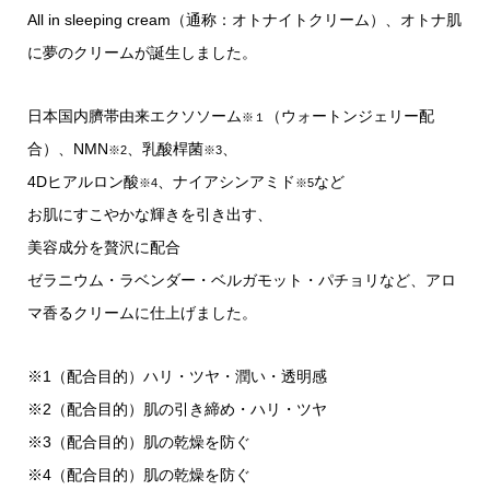
All in sleeping cream（通称：オトナイトクリーム）、オトナ肌
に夢のクリームが誕生しました。
日本国内臍帯由来エクソソーム
（ウォートンジェリー配
※１
合）、NMN
、乳酸桿菌
、
※2
※3
4Dヒアルロン酸
、ナイアシンアミド
など
※4
※5
お肌にすこやかな輝きを引き出す、
美容成分を贅沢に配合
ゼラニウム・ラベンダー・ベルガモット・パチョリなど、アロ
マ香るクリームに仕上げました。
※1（配合目的）ハリ・ツヤ・潤い・透明感
※2（配合目的）肌の引き締め・ハリ・ツヤ
※3（配合目的）肌の乾燥を防ぐ
※4（配合目的）肌の乾燥を防ぐ