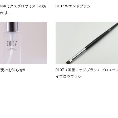
 mist/ミクスグロウミストのお
0107 Wエンドブラシ
ま...
更のお知らせ//
0107（国産エッジブラシ）プロユース
イブロウブラシ