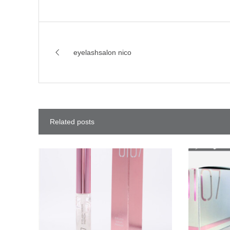
eyelashsalon nico
Related posts