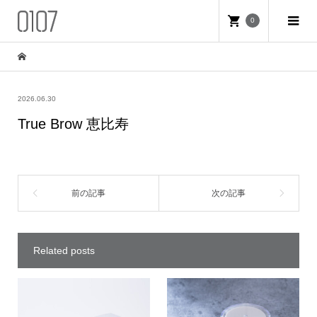
0
2026.06.30
True Brow 恵比寿
Related posts